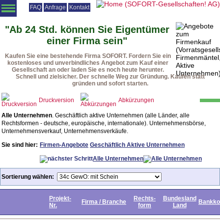
FAQ
Anfrage
Kontakt
Angebotsliste
Vorratsgesellschaften
Firmenmäntel
Beteiligungen
"Ab 24 Std. können Sie Eigentümer
einer Firma sein"
Vorteile
Vorgehensweise
Rechtsformen
Urteile
Downloads
Kaufen Sie eine bestehende Firma SOFORT. Fordern Sie ein
Startseite
kostenloses und unverbindliches Angebot zum Kauf einer
Gesellschaft an oder laden Sie es noch heute herunter.
Schnell und zielsicher. Der schnelle Weg zur Gründung. Kaufen statt
gründen und sofort starten.
Druckversion
Abkürzungen
Alle Unternehmen
. Geschäftlich aktive Unternehmen (alle Länder, alle
Rechtsformen - deutsche, europäische, internationale). Unternehmensbörse,
Unternehmensverkauf, Unternehmensverkäufe.
Sie sind hier:
Firmen-Angebote
Geschäftlich Aktive Unternehmen
Alle Unternehmen
Sortierung wählen:
Projekt-
Rechts-
Bundesland
Firma / Branche
Bankko
Nr.
form
Land