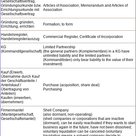
Gesellschaftsvertrag,
Gründungsurkunde bzw.
Articles of Association, Memorandum and Articles of
Errichtungsurkunde mit
Association
Gesellschaftsvertrag
Gründung, gründen,
Formation, to form
Errichtung, errichten
Handelsregister,
Commercial Register, Certificate of Incorporation
Handelsregisterauszug
KG
Limited Partnership
(Kommanditgesellschaft)
(the general partners (Komplementäre) in a KG have
unlimited liability and the limited partners
(Kommanditisten) only bear liability to the value of their
investment)
Kauf (Erwerb,
Übernahme durch Kauf
der Geschäftsanteile /
Anteilskauf /
Purchase (acquisition, share deal)
Übertragung von
Purchasing
Anteilen)
Kaufen (erwerben,
übernehmen)
Firmenmantel
Shell Company
(Mantelgesellschaft,
(also dormant, non-operating)
Gesellschaftsmantel)
(shell companies or corporations that are inactive
(dormant), can be easily reactivated if they wants to start
business again in the future; have not been dissolved;
voluntary liquidation can be canceled (voluntary
liquidation means a solvent company decide to