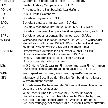
Corp. / Inc.
Corporation / Incorporated, auch: Co., Company
LLC
Limited Liability Company, auch: L.L.C.
PGmbH
Privatgesellschaft mit beschränkter Haftung
PLC
Public Limited Company
SA
Societe Anonyme, auch: S.A.
SAGL
Societa a garanzia limitata, auch: S.A.G.L.
SARL
Societe a responsabilite limitee, auch: S.A.R.L. / S.à r.l.
SE
Societas Europaea, Europäische Aktiengesellschaft, auch: S.E.
SPRL
Societe privee a responsabilite limitee, auch: S.P.R.L.
W-IDNr.
Wirtschafts-Identifikationsnummer, auch: W-ID-Nr. Wirtschafts-
Identifikations-Nummer / WID-Nr. Wirtschaftsidentifikations-
Nummer / WIDNr. Wirtschaftsidentifikationsnummer
USt-ID-Nr.
Umsatzsteuer-Identifikations-Nummer, auch: USt-IDNr.
Umsatzsteuer-Identifikationsnummer / UStID-Nr.
Umsatzsteueridentifikations-Nummer / UStIDNr.
Umsatzsteueridentifikationsnummer
i.Gr.
in Gründung (als Zusatz zur Firma, genauer zum Firmennamen
bzw. Gesellschaftsnamen), auch Zusätze: i. Gr., i.G., i. G.
WKN
Wertpapierkennnummer, auch: Wertpapier-Kennnummer
ISIN
International Securities Identification Number (internationale
Wertpapierkennnummer)
...
Ausgelassene Buchstaben oder Wörter (z.B. wenn Name der
Gesellschaft verschlüsselt)
*
keine Rechts- und Steuerberatung (Rechts- und/oder
Steuerberatung nur durch Rechtsanwälte, Wirtschaftsprüfer,
Steuerberater oder Rechtsanwalts-, Wirtschaftsprüfungs-,
Steuerberatungsgesellschaften aus unserem Partnernetzwerk)