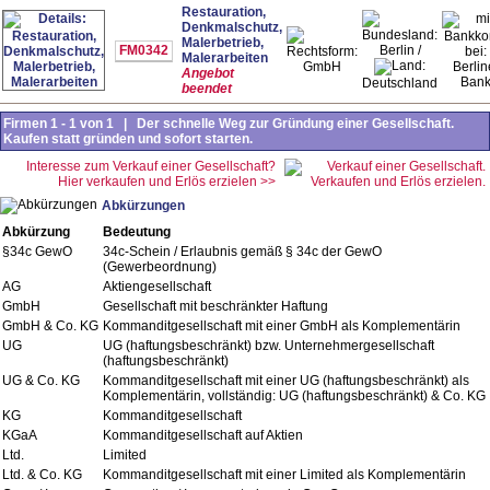
Restauration,
Denkmalschutz,
Malerbetrieb,
FM0342
Berlin /
Malerarbeiten
GmbH
Berlin
Angebot
Ban
Deutschland
beendet
Firmen 1 - 1 von 1 | Der schnelle Weg zur Gründung einer Gesellschaft.
Kaufen statt gründen und sofort starten.
Interesse zum Verkauf einer Gesellschaft?
Hier verkaufen und Erlös erzielen >>
Abkürzungen
Abkürzung
Bedeutung
§34c GewO
34c-Schein / Erlaubnis gemäß § 34c der GewO
(Gewerbeordnung)
AG
Aktiengesellschaft
GmbH
Gesellschaft mit beschränkter Haftung
GmbH & Co. KG
Kommanditgesellschaft mit einer GmbH als Komplementärin
UG
UG (haftungsbeschränkt) bzw. Unternehmergesellschaft
(haftungsbeschränkt)
UG & Co. KG
Kommanditgesellschaft mit einer UG (haftungsbeschränkt) als
Komplementärin, vollständig: UG (haftungsbeschränkt) & Co. KG
KG
Kommanditgesellschaft
KGaA
Kommanditgesellschaft auf Aktien
Ltd.
Limited
Ltd. & Co. KG
Kommanditgesellschaft mit einer Limited als Komplementärin