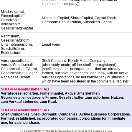
liquidate the company))
Mindestkapital,
Stammkapital,
Minimum Capital, Share Capital, Capital Stock,
Grundkapital,
Corporate Capitalization, Authorized Capital
Aktienkapital,
Gesellschaftskapital
Rechtsform,
Gesellschaftsform,
Unternehmensform,
Legal Form
Geschäftsform,
Betriebsform
Vorratsgesellschaft,
Shelf Company, Ready Made Company
Vorrats Gesellschaft,
(also ready-made, off-the-shelf, pre-registered)
Gesellschaft auf Vorrat,
(shelf companies or corporations that are already
Gesellschaft auf Lager,
formed, but have never been used; new, with no active
Regalgesellschaft
business operations, do not transact any business but
which have been registered in the commercial register)
SOFORT-Gesellschaften! AG
Vorratsgesellschaften, Firmenmäntel, Aktive Unternehmen
Gegründete, eingetragene Firmen, Gesellschaften zum sofortigen Nutzen,
zum Verkauf stehende, zum Kauf.
SOFORT-Gesellschaften! AG
Shelf Companies, Shell (Dormant) Companies, Active Business Corporations.
Formed, established, incorporated companies, corporations for immediate
use, for sale, purchase.
© 1998-2026 SOFORT-Gesellschaften! AG
|
Impressum