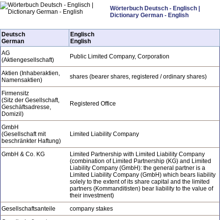
Wörterbuch Deutsch - Englisch |
Dictionary German - English
Deutsch
Englisch
German
English
AG
Public Limited Company, Corporation
(Aktiengesellschaft)
Aktien (Inhaberaktien,
shares (bearer shares, registered / ordinary shares)
Namensaktien)
Firmensitz
(Sitz der Gesellschaft,
Registered Office
Geschäftsadresse,
Domizil)
GmbH
(Gesellschaft mit
Limited Liability Company
beschränkter Haftung)
GmbH & Co. KG
Limited Partnership with Limited Liability Company
(combination of Limited Partnership (KG) and Limited
Liability Company (GmbH): the general partner is a
Limited Liability Company (GmbH) which bears liability
solely to the extent of its share capital and the limited
partners (Kommanditisten) bear liability to the value of
their investment)
Gesellschaftsanteile
company stakes