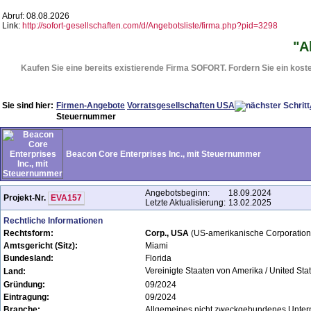
Abruf: 08.08.2026
Link:
http://sofort-gesellschaften.com/d/Angebotsliste/firma.php?pid=3298
"A
Kaufen Sie eine bereits existierende Firma SOFORT. Fordern Sie ein koste
Sie sind hier:
Firmen-Angebote
Vorratsgesellschaften USA
Steuernummer
Beacon Core Enterprises Inc., mit Steuernummer
Angebotsbeginn:
18.09.2024
Projekt-Nr.
EVA157
Letzte Aktualisierung:
13.02.2025
Rechtliche Informationen
Rechtsform:
Corp., USA
(US-amerikanische Corporation
Amtsgericht (Sitz):
Miami
Bundesland:
Florida
Vereinigte Staaten von Amerika / United St
Land:
Gründung:
09/2024
Eintragung:
09/2024
Branche:
Allgemeines nicht zweckgebundenes Unte