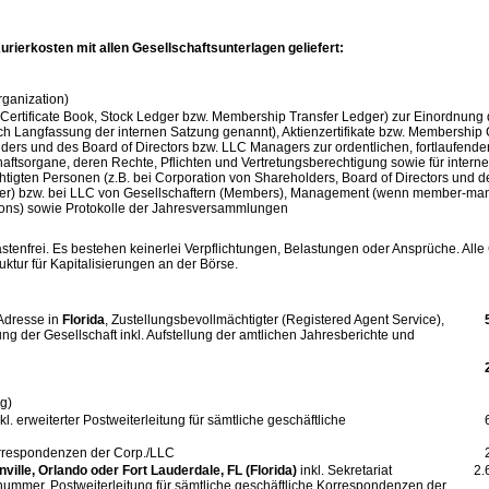
urierkosten mit allen Gesellschaftsunterlagen geliefert:
rganization)
ertificate Book, Stock Ledger bzw. Membership Transfer Ledger) zur Einordnung d
angfassung der internen Satzung genannt), Aktienzertifikate bzw. Membership Cert
ders und des Board of Directors bzw. LLC Managers zur ordentlichen, fortlaufende
haftsorgane, deren Rechte, Pflichten und Vertretungsberechtigung sowie für inte
htigten Personen (z.B. bei Corporation von Shareholders, Board of Directors un
urer) bzw. bei LLC von Gesellschaftern (Members), Management (wenn member-ma
ons) sowie Protokolle der Jahresversammlungen
lastenfrei. Es bestehen keinerlei Verpflichtungen, Belastungen oder Ansprüche. All
uktur für Kapitalisierungen an der Börse.
-Adresse in
Florida
, Zustellungsbevollmächtigter (Registered Agent Service),
g der Gesellschaft inkl. Aufstellung der amtlichen Jahresberichte und
g)
nkl. erweiterter Postweiterleitung für sämtliche geschäftliche
Korrespondenzen der Corp./LLC
ille, Orlando oder Fort Lauderdale, FL (Florida)
inkl. Sekretariat
2.
mmer, Postweiterleitung für sämtliche geschäftliche Korrespondenzen der