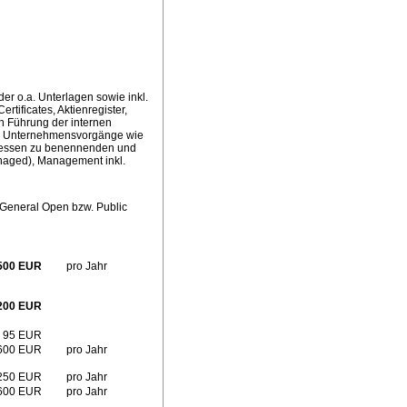
er o.a. Unterlagen sowie inkl.
ificates, Aktienregister,
n Führung der internen
rne Unternehmensvorgänge wie
d dessen zu benennenden und
naged), Management inkl.
e General Open bzw. Public
500 EUR
pro Jahr
200 EUR
95 EUR
600 EUR
pro Jahr
250 EUR
pro Jahr
600 EUR
pro Jahr