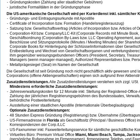
-
Gründungskosten (Zahlung aller staatlicher Gebühren)
-
juristische Formalitäten in der Gründungsphase
Die US-amerikanische Gesellschaft wird per Kurierdienst inkl. sämtlicher K
-
Gründungs- und Eintragungsurkunde mit Apostille
-
Certificate of Incorporation bzw. Formation (Handelsregisterauszug)
-
Satzung bzw. Gesellschaftsvertrag (Articles of Incorporation bzw. Articles of O
-
Corporation-Kit bzw. Company/LLC-Kit (Corporate Records mit Minute Book, C
Geschäftsordnung (Corporation By-Laws bzw. LLC Operating Agreement, auch L
Beschlüsse und Sitzungsprotokolle (Minutes / Meeting Minutes) der Sharehol
Corporate Books für Hinterlegung der Schlüsselinformationen über Gesellsc
Erstbestellung und Wechsel von Gesellschaftsorganen und vertretungsberec
ihm gegenüber weisungsgebundenen Officers (President, Secretary, Treas
Managers (wenn manager-managed), Authorized Representatives bzw. Pers
-
Metallprägesiegel (Seal) im Namen der Gesellschaft
Die Gesellschaft ist seit Gründung noch nicht geschäftlich aktiv gewesen und 
Corporations (offene Aktiengesellschaften) eignen sich aufgrund Ihrer Aktienstr
Zusatzdienstleistungen.
Alle Zusatzdienstleistungen verstehen sich zzgl. USt.
Mindestens erforderliche Zusatzdienstleistungen:
-
Jahresverwaltungskosten für 12 Monate inkl. Stellung der Registered-Office
Zahlung der jährlichen Registrierungsgebühren des Bundesstaates, Verwaltun
behördliche Postweiterleitung
-
Ausstellung einer staatlichen Apostille (Internationale Überbeglaubigung)
Optionale Zusatzdienstleistungen:
-
48 Stunden Express Gründung (Registrierung) bzw. Übernahme (Übertragun
-
US-Firmenadresse in
Florida
als Geschäftssitz (Principal / Business Office) i
Korrespondenzen der Corp./LLC
-
US-Faxnummer inkl. Faxweiterleitungsservice für sämtliche geschäftliche 
-
Virtuelles Büro: Premium Virtual Office
Miami, Miami Beach, Tampa, Jacksonv
(persönliche Rufannahme im Firmennamen), firmeneigene Telefon- und Faxnu