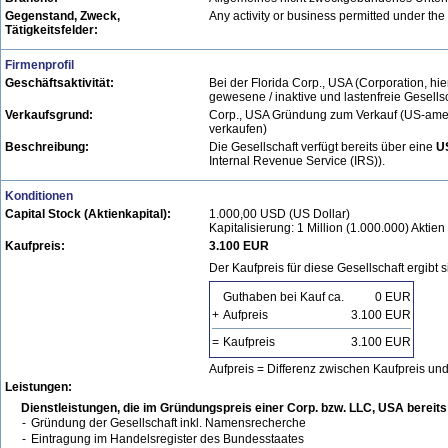
Gegenstand, Zweck,
Any activity or business permitted under the 
Tätigkeitsfelder:
Firmenprofil
Geschäftsaktivität:
Bei der Florida Corp., USA (Corporation, hie
gewesene / inaktive und lastenfreie Gesellsc
Verkaufsgrund:
Corp., USA Gründung zum Verkauf (US-amerik
verkaufen)
Beschreibung:
Die Gesellschaft verfügt bereits über eine
U
Internal Revenue Service (IRS)).
Konditionen
Capital Stock (Aktienkapital):
1.000,00 USD (US Dollar)
Kapitalisierung: 1 Million (1.000.000) Akti
Kaufpreis:
3.100 EUR
Der Kaufpreis für diese Gesellschaft ergibt si
Guthaben bei Kauf ca.
0 EUR
+
Aufpreis
3.100 EUR
=
Kaufpreis
3.100 EUR
Aufpreis = Differenz zwischen Kaufpreis un
Leistungen:
Dienstleistungen, die im Gründungspreis einer Corp. bzw. LLC, USA bereits 
-
Gründung der Gesellschaft inkl. Namensrecherche
-
Eintragung im Handelsregister des Bundesstaates