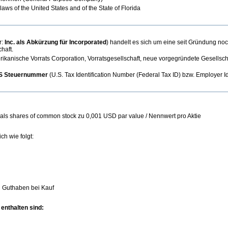
laws of the United States and of the State of Florida
r:
Inc. als Abkürzung für Incorporated
) handelt es sich um eine seit Gründung noch
haft.
anische Vorrats Corporation, Vorratsgesellschaft, neue vorgegründete Gesellschaft
S Steuernummer
(U.S. Tax Identification Number (Federal Tax ID) bzw. Employer I
en als shares of common stock zu 0,001 USD par value / Nennwert pro Aktie
ch wie folgt:
d Guthaben bei Kauf
enthalten sind: