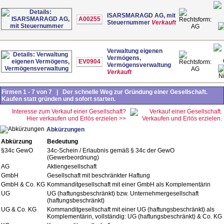
ISARSMARAGD AG, mit
A00255
Steuernummer
Verkauft
AG
Verwaltung eigenen
Vermögens,
EV0904
Vermögensverwaltung
AG
Verkauft
N
Firmen 1 - 7 von 7 | Der schnelle Weg zur Gründung einer Gesellschaft.
Kaufen statt gründen und sofort starten.
Interesse zum Verkauf einer Gesellschaft?
Hier verkaufen und Erlös erzielen >>
Abkürzungen
Abkürzung
Bedeutung
§34c GewO
34c-Schein / Erlaubnis gemäß § 34c der GewO
(Gewerbeordnung)
AG
Aktiengesellschaft
GmbH
Gesellschaft mit beschränkter Haftung
GmbH & Co. KG
Kommanditgesellschaft mit einer GmbH als Komplementärin
UG
UG (haftungsbeschränkt) bzw. Unternehmergesellschaft
(haftungsbeschränkt)
UG & Co. KG
Kommanditgesellschaft mit einer UG (haftungsbeschränkt) als
Komplementärin, vollständig: UG (haftungsbeschränkt) & Co. KG